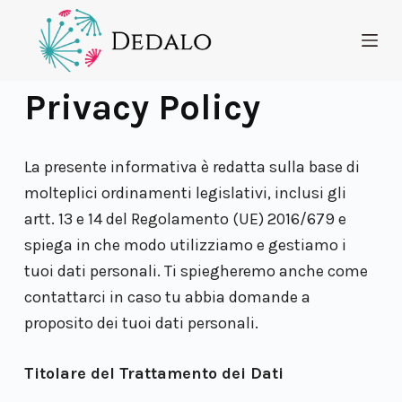
S
a
l
Privacy Policy
t
a
a
La presente informativa è redatta sulla base di
l
molteplici ordinamenti legislativi, inclusi gli
c
artt. 13 e 14 del Regolamento (UE) 2016/679 e
o
spiega in che modo utilizziamo e gestiamo i
n
tuoi dati personali. Ti spiegheremo anche come
t
contattarci in caso tu abbia domande a
e
proposito dei tuoi dati personali.
n
u
Titolare del Trattamento dei Dati
t